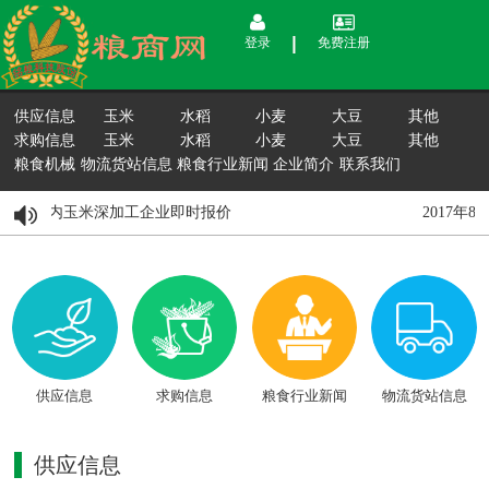
登录
免费注册
供应信息
玉米
水稻
小麦
大豆
其他
求购信息
玉米
水稻
小麦
大豆
其他
粮食机械
物流货站信息
粮食行业新闻
企业简介
联系我们
8月15日国内玉米深加工企业即时报价
2017年
供应信息
求购信息
粮食行业新闻
物流货站信息
供应信息