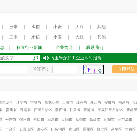
｜
玉米
｜
水稻
｜
小麦
｜
大豆
｜
其他
｜
玉米
｜
水稻
｜
小麦
｜
大豆
｜
其他
息
｜
粮食行业新闻
｜
企业简介
｜
联系我们
2017年8月15日国内玉米深加工企业即时报价
验证码：
古自治区
辽宁省
吉林省
黑龙江省
上海市
江苏省
浙江省
安徽省
福建省
江
省
贵州省
云南省
西藏自治区
陕西省
甘肃省
青海省
宁夏回族自治区
新疆
市
丹东市
锦州市
营口市
阜新市
辽阳市
盘锦市
铁岭市
朝阳市
葫芦岛市
区
丰台区
石景山区
海淀区
门头沟区
房山区
通州区
顺义区
昌平区
大兴区