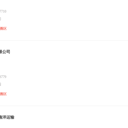
710
门
鱼圈区
限公司
779
园
鱼圈区
海洋运输