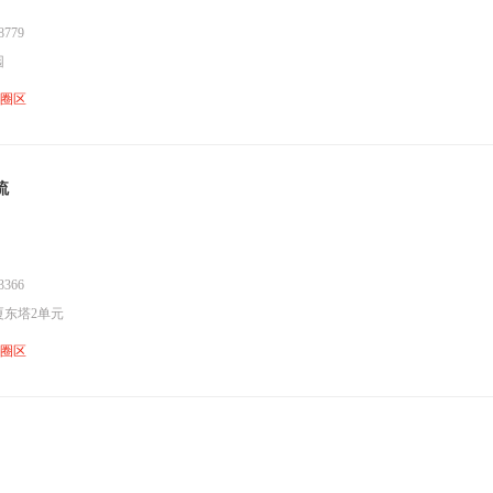
779
园
鱼圈区
流
366
厦东塔2单元
鱼圈区