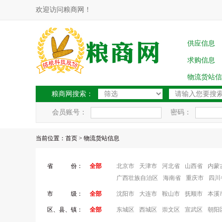
欢迎访问粮商网！
供应信息
求购信息
物流货站信
粮商网搜索：
会员账号：
密码：
当前位置：
首页
> 物流货站信息
省 份：
全部
北京市
天津市
河北省
山西省
内蒙
广西壮族自治区
海南省
重庆市
四川
市 级：
全部
沈阳市
大连市
鞍山市
抚顺市
本溪
区、县、镇：
全部
东城区
西城区
崇文区
宣武区
朝阳