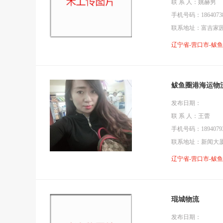
联 系 人：姚赫男
手机号码：18640738
联系地址：富吉家
辽宁省-营口市-鲅
鲅鱼圈港海运物
发布日期：
联 系 人：王蕾
手机号码：18940793
联系地址：新闻大
辽宁省-营口市-鲅
琨城物流
发布日期：