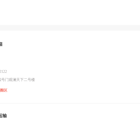
箱
122
四号门观澜天下二号楼
鱼圈区
运输