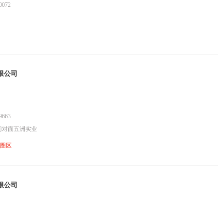
072
限公司
663
门对面五洲实业
鱼圈区
限公司