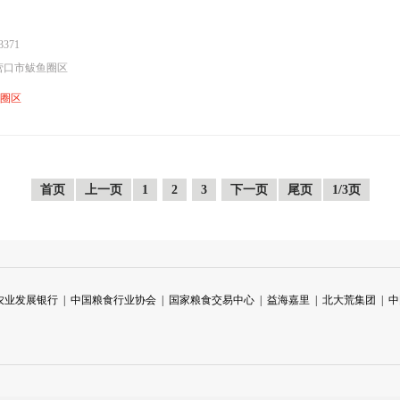
371
营口市鲅鱼圈区
鱼圈区
首页
上一页
1
2
3
下一页
尾页
1/3页
农业发展银行
|
中国粮食行业协会
|
国家粮食交易中心
|
益海嘉里
|
北大荒集团
|
中