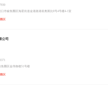
930
口市鲅鱼圈区海星街道金港路港前奥斯比8号4号楼4-1室
鱼圈区
限公司
371
鱼圈区金伟御都51号楼
鱼圈区