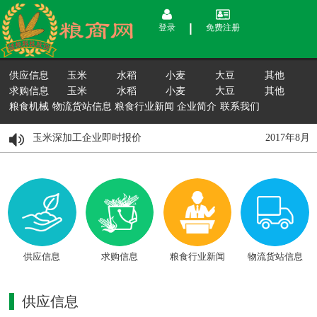
登录
免费注册
供应信息
玉米
水稻
小麦
大豆
其他
求购信息
玉米
水稻
小麦
大豆
其他
粮食机械
物流货站信息
粮食行业新闻
企业简介
联系我们
月15日国内玉米深加工企业即时报价
2017年8
供应信息
求购信息
粮食行业新闻
物流货站信息
供应信息