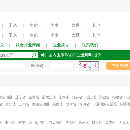
｜
玉米
｜
水稻
｜
小麦
｜
大豆
｜
其他
｜
玉米
｜
水稻
｜
小麦
｜
大豆
｜
其他
息
｜
粮食行业新闻
｜
企业简介
｜
联系我们
2017年8月15日国内玉米深加工企业即时报价
验证码：
古自治区
辽宁省
吉林省
黑龙江省
上海市
江苏省
浙江省
安徽省
福建省
江
省
贵州省
云南省
西藏自治区
陕西省
甘肃省
青海省
宁夏回族自治区
新疆
区
丰台区
石景山区
海淀区
门头沟区
房山区
通州区
顺义区
昌平区
大兴区