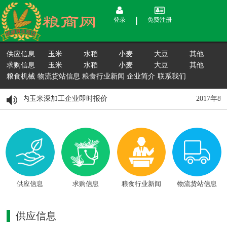
登录
免费注册
供应信息
玉米
水稻
小麦
大豆
其他
求购信息
玉米
水稻
小麦
大豆
其他
粮食机械
物流货站信息
粮食行业新闻
企业简介
联系我们
8月15日国内玉米深加工企业即时报价
2017年
供应信息
求购信息
粮食行业新闻
物流货站信息
供应信息