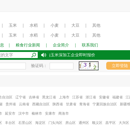
｜
玉米
｜
水稻
｜
小麦
｜
大豆
｜
其他
｜
玉米
｜
水稻
｜
小麦
｜
大豆
｜
其他
息
｜
粮食行业新闻
｜
企业简介
｜
联系我们
2017年8月15日国内玉米深加工企业即时报价
验证码：
古自治区
辽宁省
吉林省
黑龙江省
上海市
江苏省
浙江省
安徽省
福建省
江
省
贵州省
云南省
西藏自治区
陕西省
甘肃省
青海省
宁夏回族自治区
新疆
市
延安市
汉中市
榆林市
安康市
商洛市
区
丰台区
石景山区
海淀区
门头沟区
房山区
通州区
顺义区
昌平区
大兴区