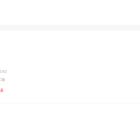
162
车场
川县