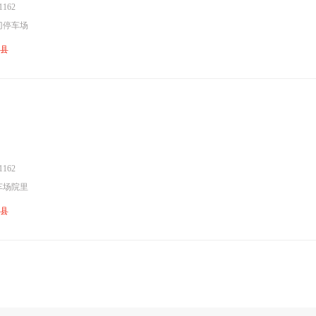
162
门停车场
川县
162
车场院里
川县