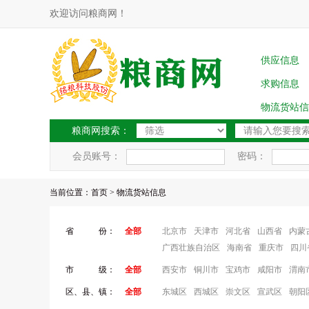
欢迎访问粮商网！
供应信息
求购信息
物流货站信
粮商网搜索：
会员账号：
密码：
当前位置：
首页
> 物流货站信息
省 份：
全部
北京市
天津市
河北省
山西省
内蒙
广西壮族自治区
海南省
重庆市
四川
市 级：
全部
西安市
铜川市
宝鸡市
咸阳市
渭南
区、县、镇：
全部
东城区
西城区
崇文区
宣武区
朝阳