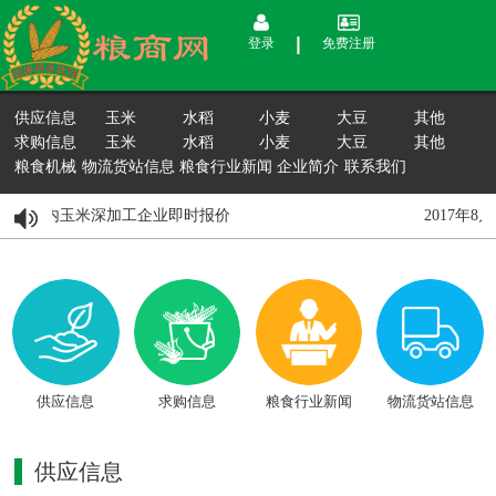
登录
免费注册
供应信息
玉米
水稻
小麦
大豆
其他
求购信息
玉米
水稻
小麦
大豆
其他
粮食机械
物流货站信息
粮食行业新闻
企业简介
联系我们
8月15日国内玉米深加工企业即时报价
2017年8
供应信息
求购信息
粮食行业新闻
物流货站信息
供应信息