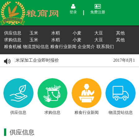
登录
免费注册
供应信息
玉米
水稻
小麦
大豆
其他
求购信息
玉米
水稻
小麦
大豆
其他
粮食机械
物流货站信息
粮食行业新闻
企业简介
联系我们
15日国内玉米深加工企业即时报价
2017年8月
供应信息
求购信息
粮食行业新闻
物流货站信息
供应信息