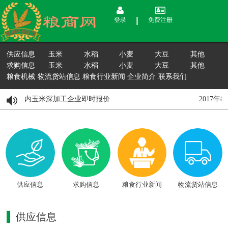
登录
免费注册
供应信息
玉米
水稻
小麦
大豆
其他
求购信息
玉米
水稻
小麦
大豆
其他
粮食机械
物流货站信息
粮食行业新闻
企业简介
联系我们
8月15日国内玉米深加工企业即时报价
2017年
供应信息
求购信息
粮食行业新闻
物流货站信息
供应信息