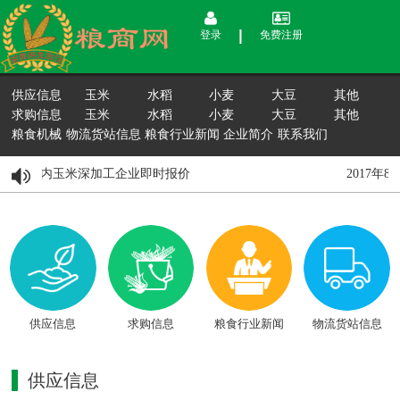
登录
免费注册
供应信息
玉米
水稻
小麦
大豆
其他
求购信息
玉米
水稻
小麦
大豆
其他
粮食机械
物流货站信息
粮食行业新闻
企业简介
联系我们
8月15日国内玉米深加工企业即时报价
2017年
供应信息
求购信息
粮食行业新闻
物流货站信息
供应信息