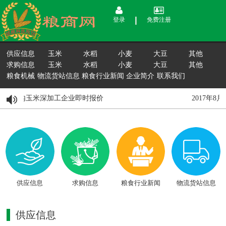
登录
免费注册
供应信息
玉米
水稻
小麦
大豆
其他
求购信息
玉米
水稻
小麦
大豆
其他
粮食机械
物流货站信息
粮食行业新闻
企业简介
联系我们
月15日国内玉米深加工企业即时报价
2017年8
供应信息
求购信息
粮食行业新闻
物流货站信息
供应信息