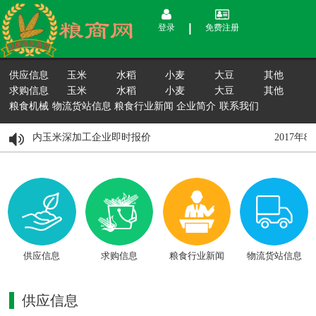
登录
免费注册
供应信息
玉米
水稻
小麦
大豆
其他
求购信息
玉米
水稻
小麦
大豆
其他
粮食机械
物流货站信息
粮食行业新闻
企业简介
联系我们
8月15日国内玉米深加工企业即时报价
2017年
供应信息
求购信息
粮食行业新闻
物流货站信息
供应信息