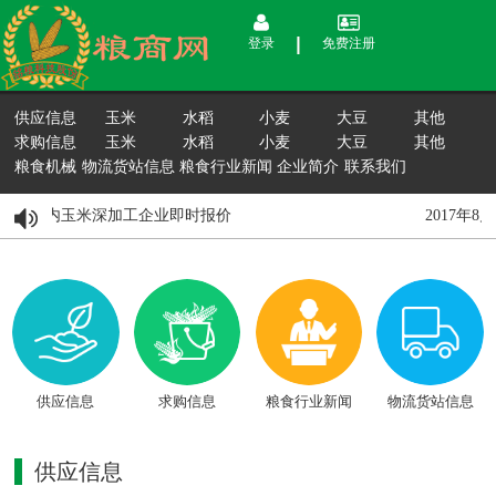
登录
免费注册
供应信息
玉米
水稻
小麦
大豆
其他
求购信息
玉米
水稻
小麦
大豆
其他
粮食机械
物流货站信息
粮食行业新闻
企业简介
联系我们
8月15日国内玉米深加工企业即时报价
2017年
供应信息
求购信息
粮食行业新闻
物流货站信息
供应信息