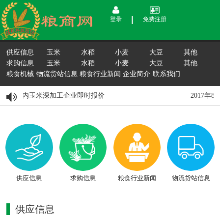
登录
免费注册
供应信息
玉米
水稻
小麦
大豆
其他
求购信息
玉米
水稻
小麦
大豆
其他
粮食机械
物流货站信息
粮食行业新闻
企业简介
联系我们
8月15日国内玉米深加工企业即时报价
2017年
供应信息
求购信息
粮食行业新闻
物流货站信息
供应信息