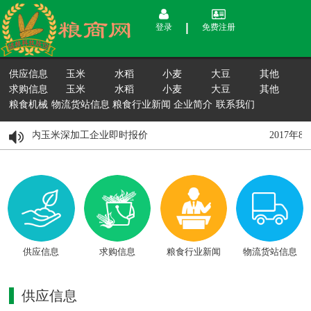
登录
免费注册
供应信息
玉米
水稻
小麦
大豆
其他
求购信息
玉米
水稻
小麦
大豆
其他
粮食机械
物流货站信息
粮食行业新闻
企业简介
联系我们
8月15日国内玉米深加工企业即时报价
2017年
供应信息
求购信息
粮食行业新闻
物流货站信息
供应信息