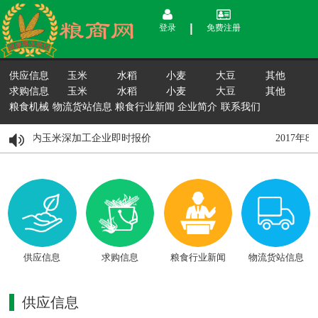
登录
免费注册
供应信息
玉米
水稻
小麦
大豆
其他
求购信息
玉米
水稻
小麦
大豆
其他
粮食机械
物流货站信息
粮食行业新闻
企业简介
联系我们
8月15日国内玉米深加工企业即时报价
2017年
供应信息
求购信息
粮食行业新闻
物流货站信息
供应信息