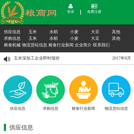
登录
免费注册
供应信息
玉米
水稻
小麦
大豆
其他
求购信息
玉米
水稻
小麦
大豆
其他
粮食机械
物流货站信息
粮食行业新闻
企业简介
联系我们
月15日国内玉米深加工企业即时报价
2017年8
供应信息
求购信息
粮食行业新闻
物流货站信息
供应信息