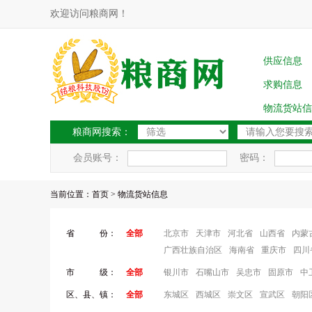
欢迎访问粮商网！
供应信息
求购信息
物流货站信
粮商网搜索：
会员账号：
密码：
当前位置：
首页
> 物流货站信息
省 份：
全部
北京市
天津市
河北省
山西省
内蒙
广西壮族自治区
海南省
重庆市
四川
市 级：
全部
银川市
石嘴山市
吴忠市
固原市
中
区、县、镇：
全部
东城区
西城区
崇文区
宣武区
朝阳