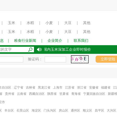
｜
玉米
｜
水稻
｜
小麦
｜
大豆
｜
其他
｜
玉米
｜
水稻
｜
小麦
｜
大豆
｜
其他
息
｜
粮食行业新闻
｜
企业简介
｜
联系我们
2017年8月15日国内玉米深加工企业即时报价
验证码：
古自治区
辽宁省
吉林省
黑龙江省
上海市
江苏省
浙江省
安徽省
福建省
江
省
贵州省
云南省
西藏自治区
陕西省
甘肃省
青海省
宁夏回族自治区
新疆
卫市
区
丰台区
石景山区
海淀区
门头沟区
房山区
通州区
顺义区
昌平区
大兴区