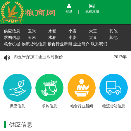
登录
免费注册
供应信息
玉米
水稻
小麦
大豆
其他
求购信息
玉米
水稻
小麦
大豆
其他
粮食机械
物流货站信息
粮食行业新闻
企业简介
联系我们
8月15日国内玉米深加工企业即时报价
2017年
供应信息
求购信息
粮食行业新闻
物流货站信息
供应信息