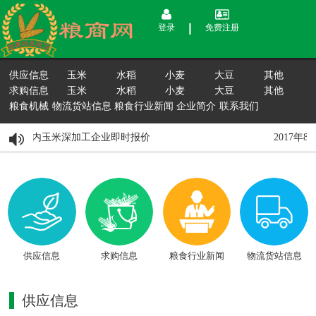
登录
免费注册
供应信息
玉米
水稻
小麦
大豆
其他
求购信息
玉米
水稻
小麦
大豆
其他
粮食机械
物流货站信息
粮食行业新闻
企业简介
联系我们
8月15日国内玉米深加工企业即时报价
2017年
供应信息
求购信息
粮食行业新闻
物流货站信息
供应信息