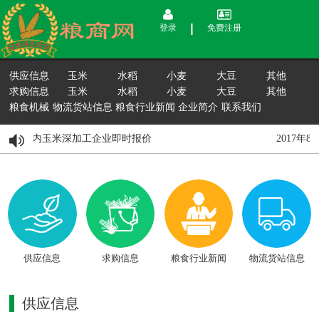
登录
免费注册
供应信息
玉米
水稻
小麦
大豆
其他
求购信息
玉米
水稻
小麦
大豆
其他
粮食机械
物流货站信息
粮食行业新闻
企业简介
联系我们
8月15日国内玉米深加工企业即时报价
2017年
供应信息
求购信息
粮食行业新闻
物流货站信息
供应信息