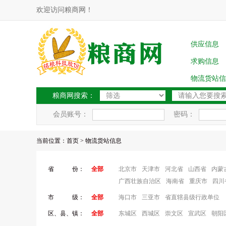
欢迎访问粮商网！
供应信息
求购信息
物流货站信
粮商网搜索：
会员账号：
密码：
当前位置：
首页
> 物流货站信息
省 份：
全部
北京市
天津市
河北省
山西省
内蒙
广西壮族自治区
海南省
重庆市
四川
市 级：
全部
海口市
三亚市
省直辖县级行政单位
区、县、镇：
全部
东城区
西城区
崇文区
宣武区
朝阳