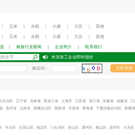
｜
玉米
｜
水稻
｜
小麦
｜
大豆
｜
其他
｜
玉米
｜
水稻
｜
小麦
｜
大豆
｜
其他
息
｜
粮食行业新闻
｜
企业简介
｜
联系我们
2017年8月15日国内玉米深加工企业即时报价
验证码：
古自治区
辽宁省
吉林省
黑龙江省
上海市
江苏省
浙江省
安徽省
福建省
江
省
贵州省
云南省
西藏自治区
陕西省
甘肃省
青海省
宁夏回族自治区
新疆
区
丰台区
石景山区
海淀区
门头沟区
房山区
通州区
顺义区
昌平区
大兴区