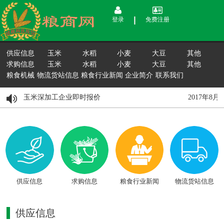
登录
免费注册
供应信息
玉米
水稻
小麦
大豆
其他
求购信息
玉米
水稻
小麦
大豆
其他
粮食机械
物流货站信息
粮食行业新闻
企业简介
联系我们
月15日国内玉米深加工企业即时报价
2017年8
供应信息
求购信息
粮食行业新闻
物流货站信息
供应信息