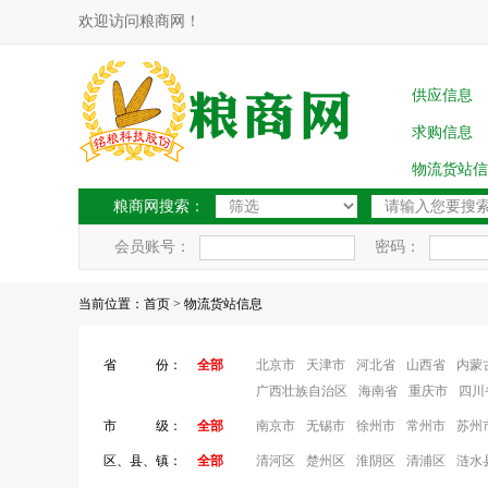
欢迎访问粮商网！
供应信息
求购信息
物流货站信
粮商网搜索：
会员账号：
密码：
当前位置：
首页
> 物流货站信息
省 份：
全部
北京市
天津市
河北省
山西省
内蒙
广西壮族自治区
海南省
重庆市
四川
市 级：
全部
南京市
无锡市
徐州市
常州市
苏州
区、县、镇：
全部
清河区
楚州区
淮阴区
清浦区
涟水