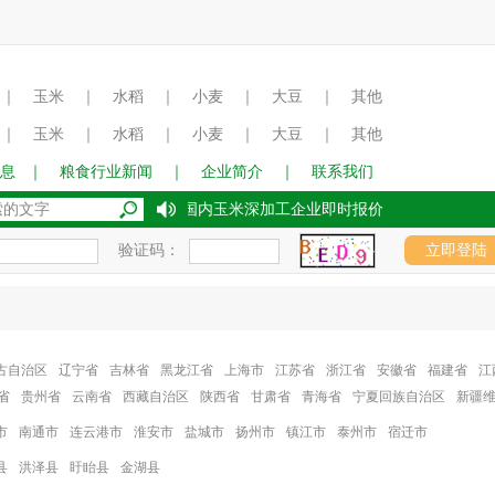
｜
玉米
｜
水稻
｜
小麦
｜
大豆
｜
其他
｜
玉米
｜
水稻
｜
小麦
｜
大豆
｜
其他
息
｜
粮食行业新闻
｜
企业简介
｜
联系我们
2017年8月15日国内玉米深加工企业即时报价
验证码：
古自治区
辽宁省
吉林省
黑龙江省
上海市
江苏省
浙江省
安徽省
福建省
江
省
贵州省
云南省
西藏自治区
陕西省
甘肃省
青海省
宁夏回族自治区
新疆
市
南通市
连云港市
淮安市
盐城市
扬州市
镇江市
泰州市
宿迁市
县
洪泽县
盱眙县
金湖县