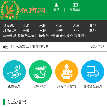
登录
免费注册
供应信息
玉米
水稻
小麦
大豆
其他
求购信息
玉米
水稻
小麦
大豆
其他
粮食机械
物流货站信息
粮食行业新闻
企业简介
联系我们
8月15日国内玉米深加工企业即时报价
2017年8
供应信息
求购信息
粮食行业新闻
物流货站信息
供应信息