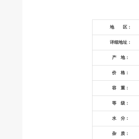
地 区：
详细地址：
产 地：
价 格：
容 重：
等 级：
水 分：
杂 质：