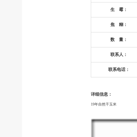
生 霉：
焦 糊：
数 量：
联系人：
联系电话：
详细信息：
19年自然干玉米