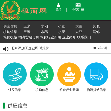
登录
免费注册
供应信息
玉米
水稻
小麦
大豆
其他
求购信息
玉米
水稻
小麦
大豆
其他
粮食机械
物流货站信息
粮食行业新闻
企业简介
联系我们
月15日国内玉米深加工企业即时报价
2017年8
供应信息
求购信息
粮食行业新闻
物流货站信息
供应信息