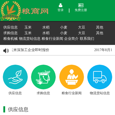
登录
免费注册
供应信息
玉米
水稻
小麦
大豆
其他
求购信息
玉米
水稻
小麦
大豆
其他
粮食机械
物流货站信息
粮食行业新闻
企业简介
联系我们
15日国内玉米深加工企业即时报价
2017年8月
供应信息
求购信息
粮食行业新闻
物流货站信息
供应信息