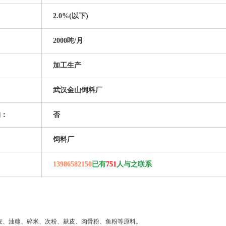
2.0%(以下)
2000吨/月
加工生产
：
武汉金山饲料厂
购：
否
饲料厂
：
13986582150
已有
751
人与之联系
麦、油糠、碎米、次粉、麸皮、肉骨粉、鱼粉等原料。