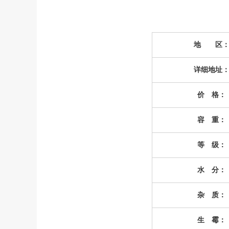
地 区
详细地址
价 格：
容 重：
等 级：
水 分：
杂 质：
生 霉：