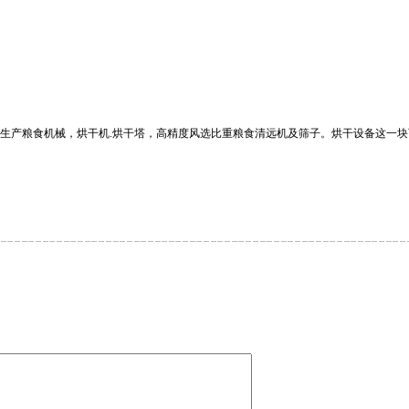
生产粮食机械，烘干机.烘干塔，高精度风选比重粮食清远机及筛子。烘干设备这一