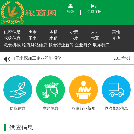
登录
免费注册
供应信息
玉米
水稻
小麦
大豆
其他
求购信息
玉米
水稻
小麦
大豆
其他
粮食机械
物流货站信息
粮食行业新闻
企业简介
联系我们
8月15日国内玉米深加工企业即时报价
2017年8
供应信息
求购信息
粮食行业新闻
物流货站信息
供应信息