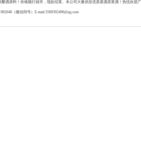
等酿酒原料！价格随行就市，现款结算。本公司大量供应优质基酒原浆酒！热忱欢迎
648（微信同号）E-mail:3509392496@qq.com