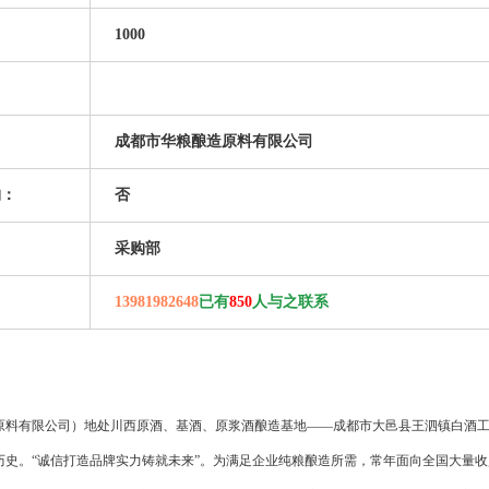
1000
：
成都市华粮酿造原料有限公司
购：
否
采购部
：
13981982648
已有
850
人与之联系
原料有限公司）地处川西原酒、基酒、原浆酒酿造基地——成都市大邑县王泗镇白酒
历史。“诚信打造品牌实力铸就未来”。为满足企业纯粮酿造所需，常年面向全国大量