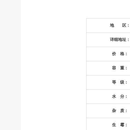
地 区
详细地址
价 格：
容 重：
等 级：
水 分：
杂 质：
生 霉：