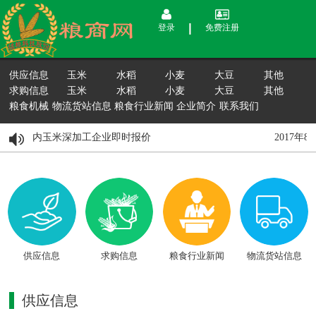
登录
免费注册
供应信息
玉米
水稻
小麦
大豆
其他
求购信息
玉米
水稻
小麦
大豆
其他
粮食机械
物流货站信息
粮食行业新闻
企业简介
联系我们
8月15日国内玉米深加工企业即时报价
2017年
供应信息
求购信息
粮食行业新闻
物流货站信息
供应信息