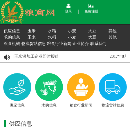
登录
免费注册
供应信息
玉米
水稻
小麦
大豆
其他
求购信息
玉米
水稻
小麦
大豆
其他
粮食机械
物流货站信息
粮食行业新闻
企业简介
联系我们
月15日国内玉米深加工企业即时报价
2017年8
供应信息
求购信息
粮食行业新闻
物流货站信息
供应信息