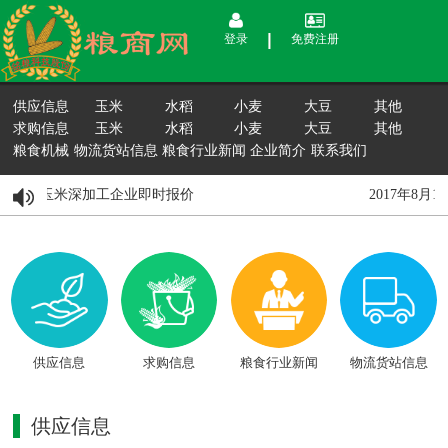
登录
免费注册
供应信息
玉米
水稻
小麦
大豆
其他
求购信息
玉米
水稻
小麦
大豆
其他
粮食机械
物流货站信息
粮食行业新闻
企业简介
联系我们
月15日国内玉米深加工企业即时报价
2017年8月
供应信息
求购信息
粮食行业新闻
物流货站信息
供应信息