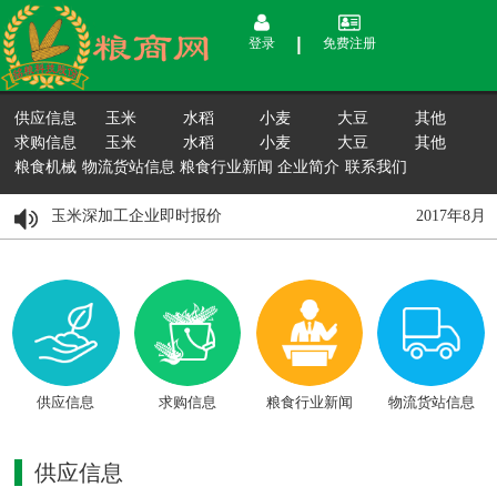
登录
免费注册
供应信息
玉米
水稻
小麦
大豆
其他
求购信息
玉米
水稻
小麦
大豆
其他
粮食机械
物流货站信息
粮食行业新闻
企业简介
联系我们
月15日国内玉米深加工企业即时报价
2017年8
供应信息
求购信息
粮食行业新闻
物流货站信息
供应信息