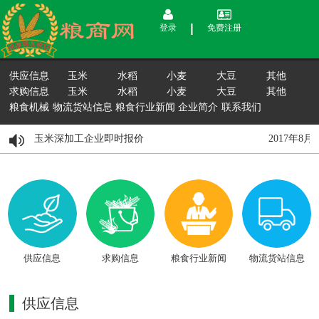
登录
免费注册
供应信息
玉米
水稻
小麦
大豆
其他
求购信息
玉米
水稻
小麦
大豆
其他
粮食机械
物流货站信息
粮食行业新闻
企业简介
联系我们
月15日国内玉米深加工企业即时报价
2017年8
供应信息
求购信息
粮食行业新闻
物流货站信息
供应信息